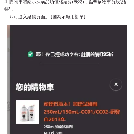
4. 購物車將顯示採購品項價格結算(未稅)，點擊購物車頁底“結
帳”，
即可進入結帳頁面。 (圖為示範用訂單)