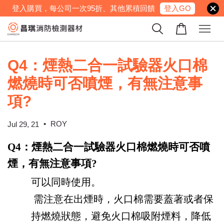
登入GO
登入購買，每公司一次95折、其他累積回饋
Q4：煙熱二合一試驗器火口棉
燃燒時可否噴煙，有無注意事
項?
•
ROY
Jul 29, 21
Q4
：
煙熱二合一試驗器火口棉燃燒時可否噴
煙，有無注意事項
?
可以同時使用。
需注意在出煙時，火口棉需要蓋著或者保
持燃燒狀態，避免火口棉吸附煙料，降低