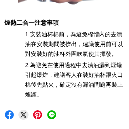
煙熱二合一
注意事項
1.
安裝
油杯棉
前
，
為避免
棉體內的去漬
油
在安裝期間
被擠出，建議使用前可以
對安裝好的油杯外圍吹氣使其揮發
。
2.
為避免在使用過程中去漬油漏到煙罐
引起爆炸，建議客人在裝好油杯跟火口
棉後先點火，確定沒有漏油問題再裝上
煙罐
。