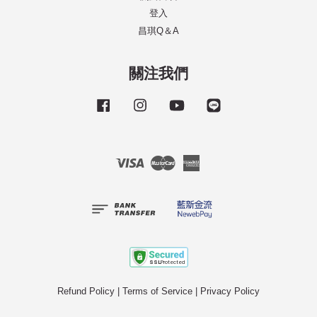
登入
昌琪Q＆A
關注我們
Facebook
Instagram
YouTube
Line
Visa
Master
American
Express
Refund Policy
|
Terms of Service
|
Privacy Policy